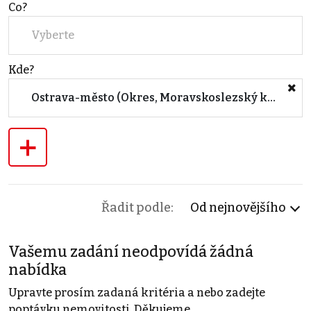
Co?
Vyberte
Kde?
Ostrava-město (Okres, Moravskoslezský kraj)
+
Řadit podle:
Od nejnovějšího
Vašemu zadání neodpovídá žádná
nabídka
Upravte prosím zadaná kritéria a nebo zadejte
poptávku nemovitosti. Děkujeme