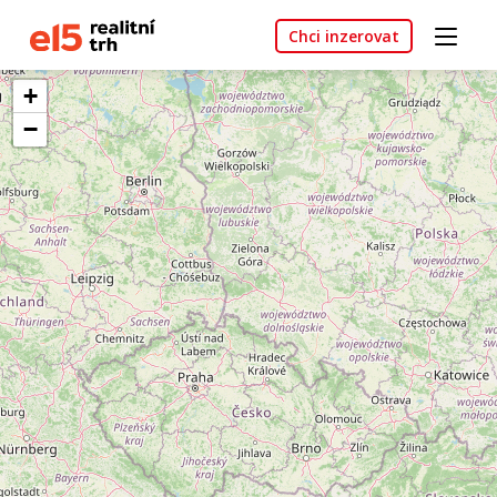
Chci inzerovat
+
−