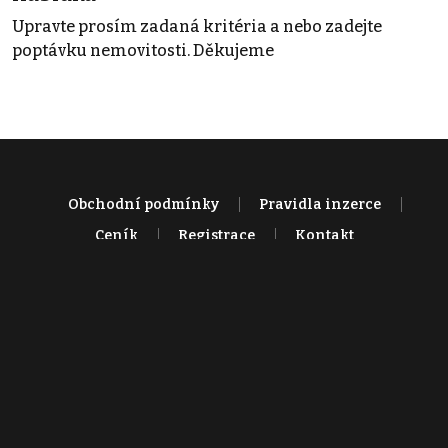
Upravte prosím zadaná kritéria a nebo zadejte
poptávku nemovitosti. Děkujeme
Obchodní podmínky
Pravidla inzerce
Ceník
Registrace
Kontakt
© 2022 - 2026 Copyright CZECH NEWS CENTER a.s. a dodavatelé
obsahu |
Autorská práva k publikovaným materiálům
|
Podmínky pro
užívání služby informační společnosti
|
Informace o zpracování
osobních údajů
|
Cookies
|
Nastavení soukromí
|
Vlastnická
struktura
|
Jednotné kontaktní místo / Single Point of Contact
|
Podat
oznámení