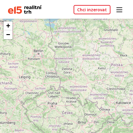
Chci inzerovat
+
−