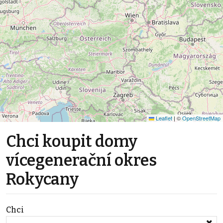
Leaflet
|
©
OpenStreetMap
Chci koupit domy
vícegenerační okres
Rokycany
Chci