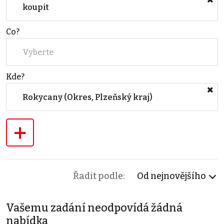
koupit
Co?
Vyberte
Kde?
Rokycany (Okres, Plzeňský kraj)
+
Řadit podle:
Od nejnovějšího
Vašemu zadání neodpovídá žádná
nabídka