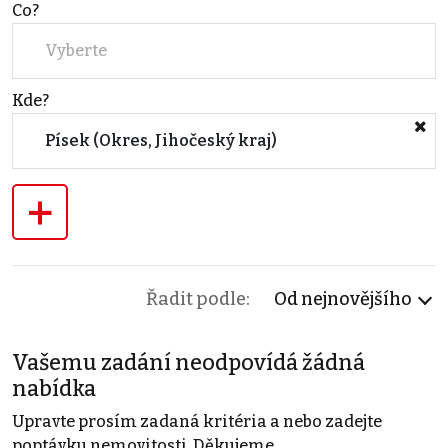
Co?
Vyberte
Kde?
Písek (Okres, Jihočeský kraj)
+
Řadit podle:
Od nejnovějšího
Vašemu zadání neodpovídá žádná
nabídka
Upravte prosím zadaná kritéria a nebo zadejte
poptávku nemovitosti. Děkujeme