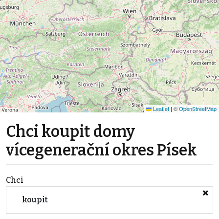
Leaflet
|
©
OpenStreetMap
Chci koupit domy
vícegenerační okres Písek
Chci
koupit