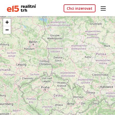
Chci inzerovat
+
−