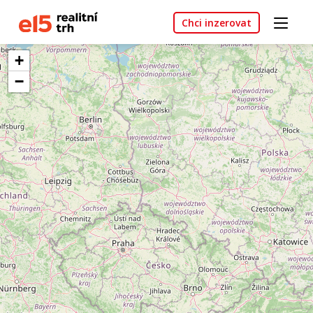
Chci inzerovat
+
−