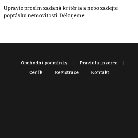
Upravte prosím zadaná kritéria a nebo zadejte
poptávku nemovitosti. Děkujeme
Obchodní podmínky
Pravidla inzerce
Ceník
Registrace
Kontakt
© 2022 - 2026 Copyright CZECH NEWS CENTER a.s. a dodavatelé
obsahu |
Autorská práva k publikovaným materiálům
|
Podmínky pro
užívání služby informační společnosti
|
Informace o zpracování
osobních údajů
|
Cookies
|
Nastavení soukromí
|
Vlastnická
struktura
|
Jednotné kontaktní místo / Single Point of Contact
|
Podat
oznámení