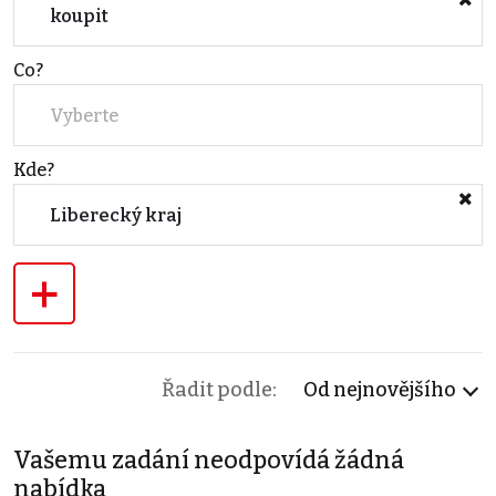
koupit
Co?
Vyberte
Kde?
Liberecký kraj
+
Řadit podle:
Od nejnovějšího
Vašemu zadání neodpovídá žádná
nabídka