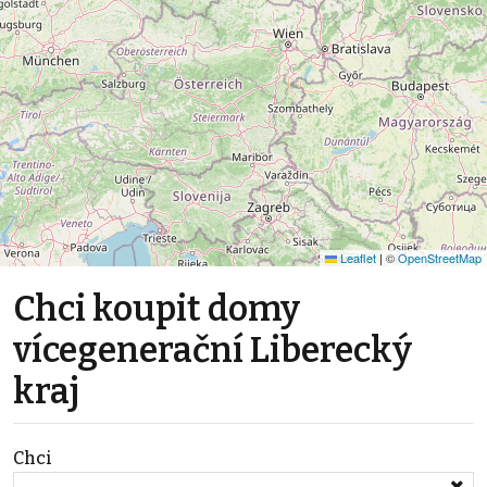
Leaflet
|
©
OpenStreetMap
Chci koupit domy
vícegenerační Liberecký
kraj
Chci