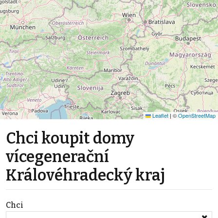
Leaflet
|
©
OpenStreetMap
Chci koupit domy
vícegenerační
Královéhradecký kraj
Chci