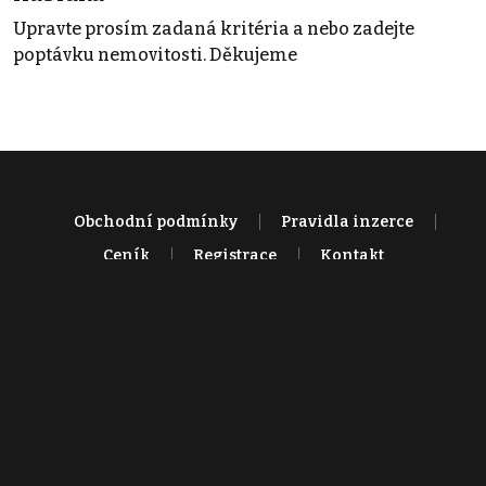
Upravte prosím zadaná kritéria a nebo zadejte
poptávku nemovitosti. Děkujeme
Obchodní podmínky
Pravidla inzerce
Ceník
Registrace
Kontakt
© 2022 - 2026 Copyright CZECH NEWS CENTER a.s. a dodavatelé
obsahu |
Autorská práva k publikovaným materiálům
|
Podmínky pro
užívání služby informační společnosti
|
Informace o zpracování
osobních údajů
|
Cookies
|
Nastavení soukromí
|
Vlastnická
struktura
|
Jednotné kontaktní místo / Single Point of Contact
|
Podat
oznámení