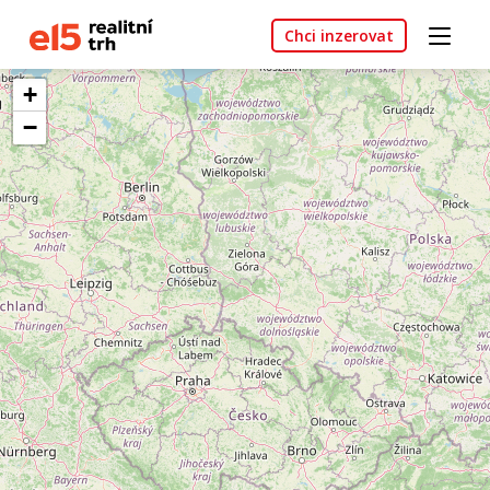
Chci inzerovat
+
−