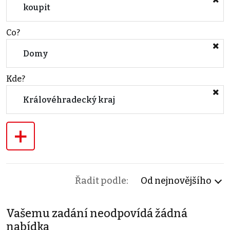
koupit
Co?
Domy
Kde?
Královéhradecký kraj
+
Řadit podle:
Od nejnovějšího
Vašemu zadání neodpovídá žádná
nabídka