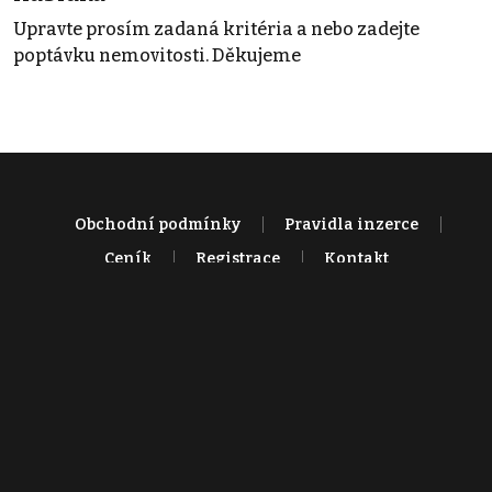
Upravte prosím zadaná kritéria a nebo zadejte
poptávku nemovitosti. Děkujeme
Obchodní podmínky
Pravidla inzerce
Ceník
Registrace
Kontakt
© 2022 - 2026 Copyright CZECH NEWS CENTER a.s. a dodavatelé
obsahu |
Autorská práva k publikovaným materiálům
|
Podmínky pro
užívání služby informační společnosti
|
Informace o zpracování
osobních údajů
|
Cookies
|
Nastavení soukromí
|
Vlastnická
struktura
|
Jednotné kontaktní místo / Single Point of Contact
|
Podat
oznámení