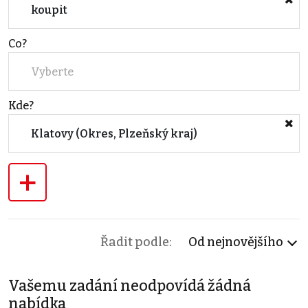
koupit
Co?
Vyberte
Kde?
Klatovy (Okres, Plzeňský kraj)
+
Řadit podle:
Od nejnovějšího
Vašemu zadání neodpovídá žádná
nabídka