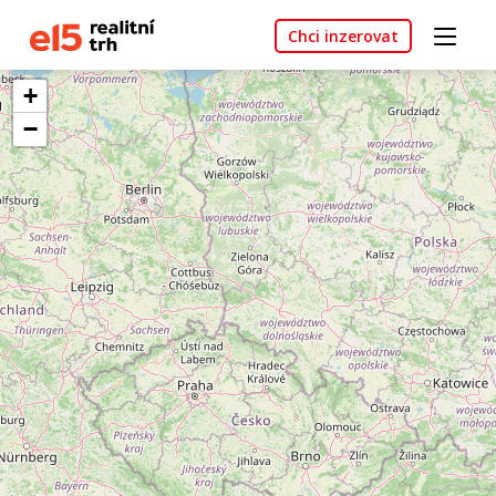
Chci inzerovat
+
−