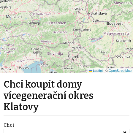
Leaflet
|
©
OpenStreetMap
Chci koupit domy
vícegenerační okres
Klatovy
Chci