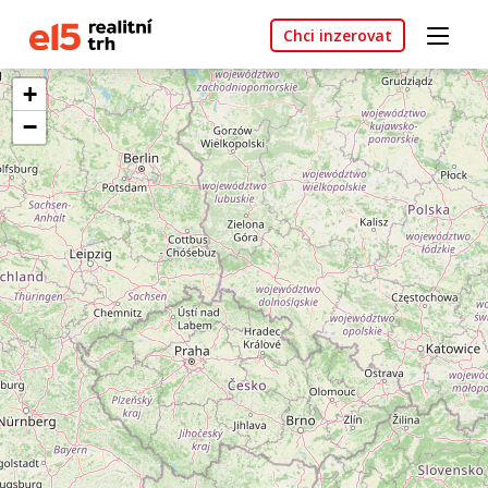
Chci inzerovat
+
−