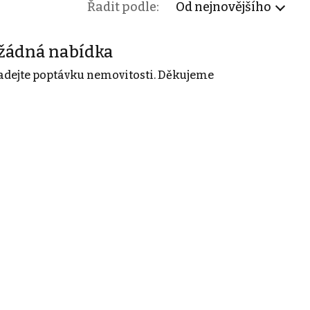
Řadit podle:
Od nejnovějšího
žádná nabídka
adejte poptávku nemovitosti. Děkujeme