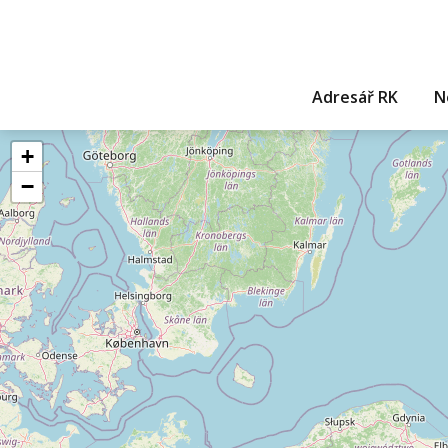
Adresář RK
N
+
−