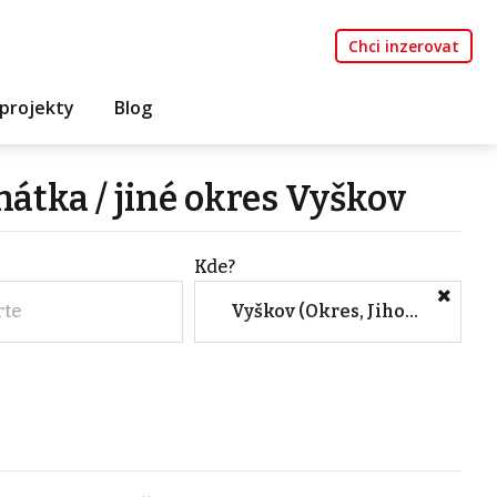
Chci inzerovat
projekty
Blog
átka / jiné okres Vyškov
Kde?
rte
Vyškov (Okres, Jihomoravský kraj)