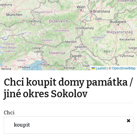
Leaflet
|
©
OpenStreetMap
Chci koupit domy památka /
jiné okres Sokolov
Chci
koupit