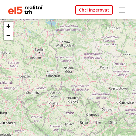
Chci inzerovat
+
−