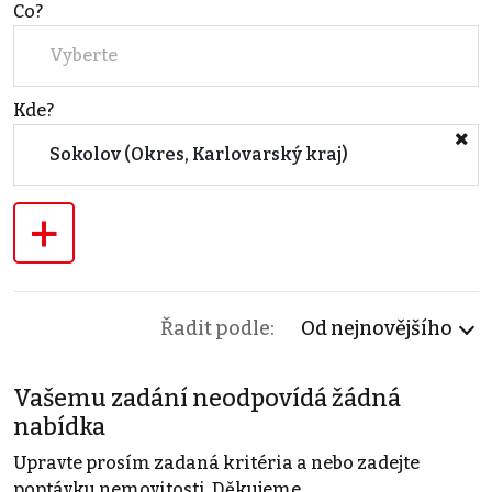
Co?
Vyberte
Kde?
Sokolov (Okres, Karlovarský kraj)
+
Řadit podle:
Od nejnovějšího
Vašemu zadání neodpovídá žádná
nabídka
Upravte prosím zadaná kritéria a nebo zadejte
poptávku nemovitosti. Děkujeme