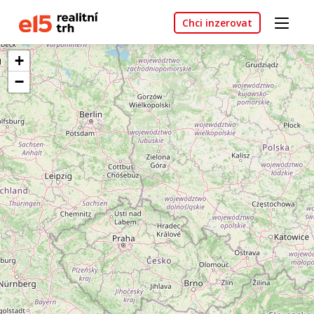
Chci inzerovat
+
−