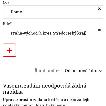
Co?
Domy
Kde?
Praha-východ (Okres, Středočeský kraj)
+
Řadit podle:
Od nejnovějšího
Vašemu zadání neodpovídá žádná
nabídka
Upravte prosím zadaná kritéria a nebo zadejte
poptávku nemovitosti. Děkujeme