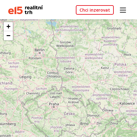
Chci inzerovat
+
−