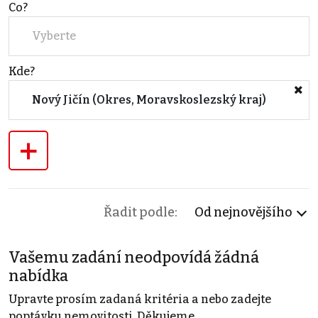
Co?
Vyberte
Kde?
Nový Jičín (Okres, Moravskoslezský kraj)
+
Řadit podle:
Od nejnovějšího
Vašemu zadání neodpovídá žádná
nabídka
Upravte prosím zadaná kritéria a nebo zadejte
poptávku nemovitosti. Děkujeme