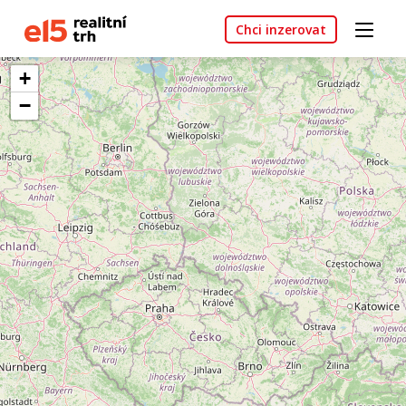
Chci inzerovat
+
−