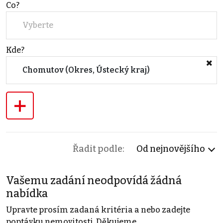
Co?
Vyberte
Kde?
Chomutov (Okres, Ústecký kraj)
+
Řadit podle:
Od nejnovějšího
Vašemu zadání neodpovídá žádná
nabídka
Upravte prosím zadaná kritéria a nebo zadejte
poptávku nemovitosti. Děkujeme