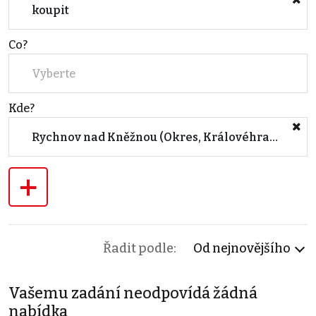
koupit
Co?
Vyberte
Kde?
Rychnov nad Kněžnou (Okres, Královéhradecký kraj)
+
Řadit podle:
Od nejnovějšího
Vašemu zadání neodpovídá žádná
nabídka