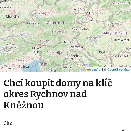
Leaflet
|
©
OpenStreetMap
Chci koupit domy na klíč
okres Rychnov nad
Kněžnou
Chci