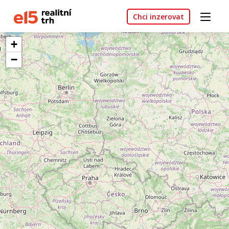
Chci inzerovat
+
−