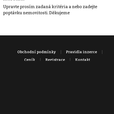
Upravte prosím zadaná kritéria a nebo zadejte
poptávku nemovitosti. Děkujeme
Obchodní podmínky
Pravidla inzerce
Ceník
Registrace
Kontakt
© 2022 - 2026 Copyright CZECH NEWS CENTER a.s. a dodavatelé
obsahu |
Autorská práva k publikovaným materiálům
|
Podmínky pro
užívání služby informační společnosti
|
Informace o zpracování
osobních údajů
|
Cookies
|
Nastavení soukromí
|
Vlastnická
struktura
|
Jednotné kontaktní místo / Single Point of Contact
|
Podat
oznámení