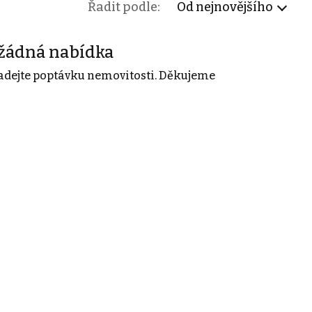
Řadit podle:
Od nejnovějšího
žádná nabídka
adejte poptávku nemovitosti. Děkujeme