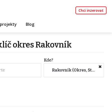
Chci inzerovat
projekty
Blog
klíč okres Rakovník
Kde?
rte
Rakovník (Okres, Středočeský kraj)