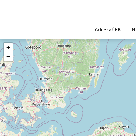
Adresář RK
N
+
−