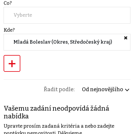
Co?
Vyberte
Kde?
Mladá Boleslav (Okres, Středočeský kraj)
+
Řadit podle:
Od nejnovějšího
Vašemu zadání neodpovídá žádná
nabídka
Upravte prosím zadaná kritéria a nebo zadejte
poptávku nemovitosti. Děkujeme