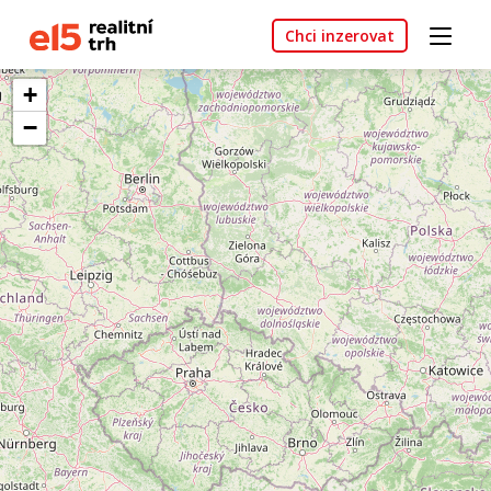
Chci inzerovat
+
−