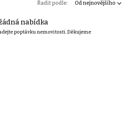
Řadit podle:
Od nejnovějšího
žádná nabídka
adejte poptávku nemovitosti. Děkujeme