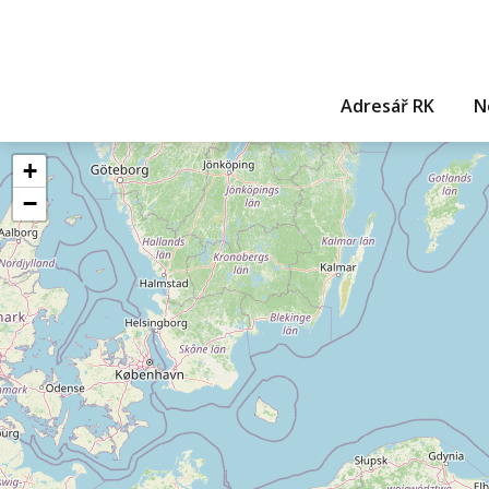
Adresář RK
N
+
−