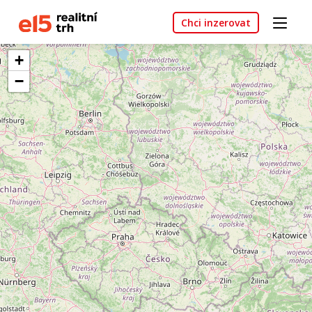
Chci inzerovat
+
−