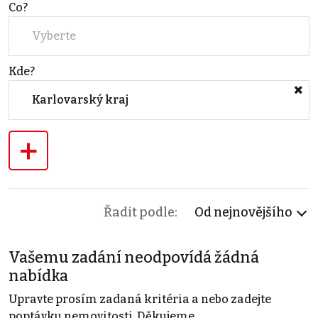
Co?
Vyberte
Kde?
Karlovarský kraj
+
Řadit podle:
Od nejnovějšího
Vašemu zadání neodpovídá žádná
nabídka
Upravte prosím zadaná kritéria a nebo zadejte
poptávku nemovitosti. Děkujeme