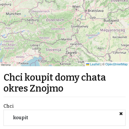
Leaflet
|
©
OpenStreetMap
Chci koupit domy chata
okres Znojmo
Chci
koupit