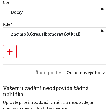
Co?
Domy
Kde?
Znojmo (Okres, Jihomoravský kraj)
+
Řadit podle:
Od nejnovějšího
Vašemu zadání neodpovídá žádná
nabídka
Upravte prosím zadaná kritéria a nebo zadejte
poptávku nemovitosti. Děkujeme