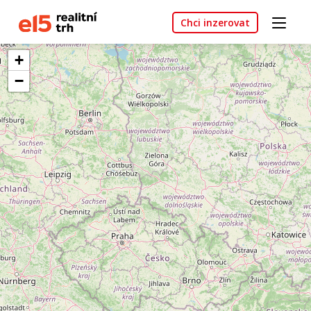
Chci inzerovat
+
−