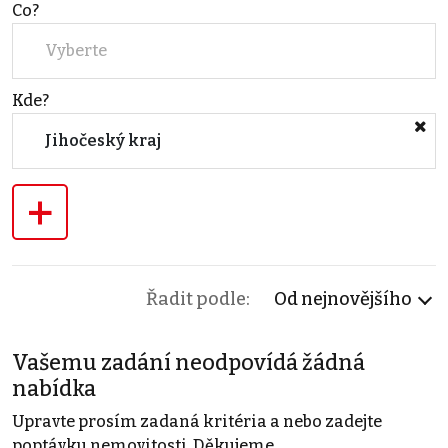
Co?
Vyberte
Kde?
Jihočeský kraj
+
Řadit podle:
Od nejnovějšího
Vašemu zadání neodpovídá žádná
nabídka
Upravte prosím zadaná kritéria a nebo zadejte
poptávku nemovitosti. Děkujeme