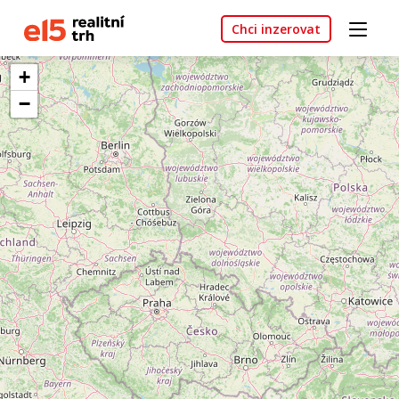
Chci inzerovat
+
−