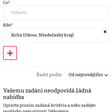
Co?
Vyberte
Kde?
Kolín (Okres, Středočeský kraj)
+
Řadit podle:
Od nejnovějšího
Vašemu zadání neodpovídá žádná
nabídka
Upravte prosím zadaná kritéria a nebo zadejte
poptávku nemovitosti. Děkujeme