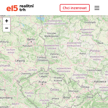
Chci inzerovat
+
−