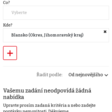
Co?
Vyberte
Kde?
Blansko (Okres, Jihomoravský kraj)
+
Řadit podle:
Od nejnovějšího
Vašemu zadání neodpovídá žádná
nabídka
Upravte prosím zadaná kritéria a nebo zadejte
poptávku nemovitosti. Děkujeme