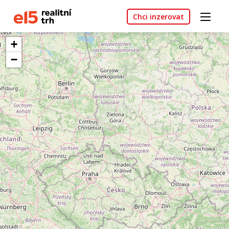
Chci inzerovat
+
−