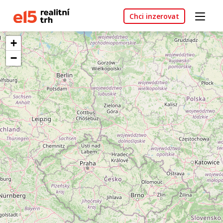
Chci inzerovat
+
−