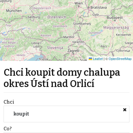
Leaflet
|
©
OpenStreetMap
Chci koupit domy chalupa
okres Ústí nad Orlicí
Chci
koupit
Co?