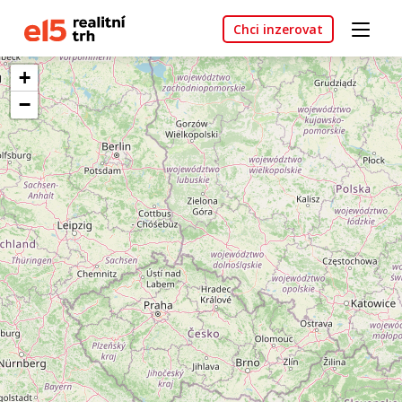
Chci inzerovat
+
−