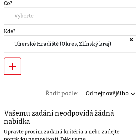
Co?
Vyberte
Kde?
Uherské Hradiště (Okres, Zlínský kraj)
+
Řadit podle:
Od nejnovějšího
Vašemu zadání neodpovídá žádná
nabídka
Upravte prosím zadaná kritéria a nebo zadejte
poptávku nemovitosti. Děkujeme