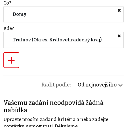
Co?
Domy
Kde?
Trutnov (Okres, Královéhradecký kraj)
+
Řadit podle:
Od nejnovějšího
Vašemu zadání neodpovídá žádná
nabídka
Upravte prosím zadaná kritéria a nebo zadejte
poptávku nemovitosti. Děkujeme