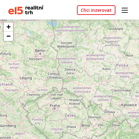
Chci inzerovat
+
−