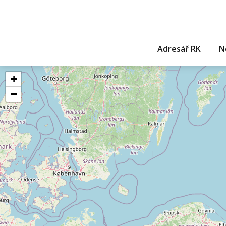
Adresář RK
N
+
−