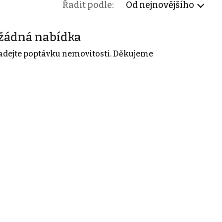
Řadit podle:
Od nejnovějšího
žádná nabídka
adejte poptávku nemovitosti. Děkujeme