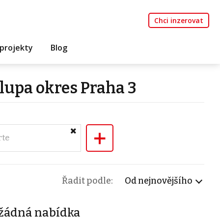
Chci inzerovat
projekty
Blog
lupa okres Praha 3
+
rte
Řadit podle:
Od nejnovějšího
žádná nabídka