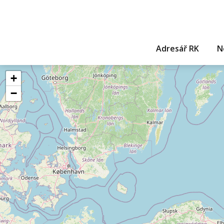
Adresář RK
N
+
−