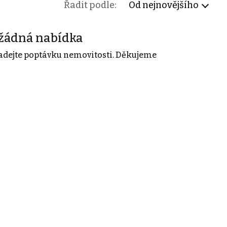
Řadit podle:
Od nejnovějšího
žádná nabídka
adejte poptávku nemovitosti. Děkujeme