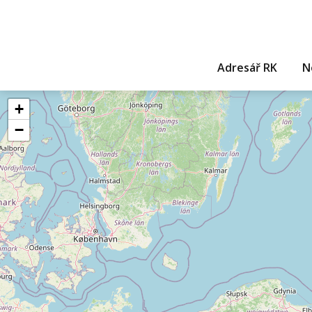
Adresář RK
N
+
−