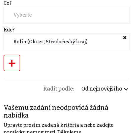
Co?
Vyberte
Kde?
Kolín (Okres, Středočeský kraj)
+
Řadit podle:
Od nejnovějšího
Vašemu zadání neodpovídá žádná
nabídka
Upravte prosím zadaná kritéria a nebo zadejte
poptávku nemovitosti. Děkujeme