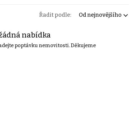
Řadit podle:
Od nejnovějšího
žádná nabídka
adejte poptávku nemovitosti. Děkujeme