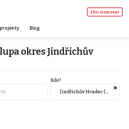
Chci inzerovat
projekty
Blog
lupa okres Jindřichův
Kde?
rte
Jindřichův Hradec (Okres, Jihočeský kraj)