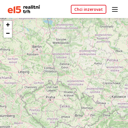
Chci inzerovat
+
−