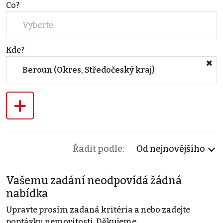
Co?
Vyberte
Kde?
Beroun (Okres, Středočeský kraj)
+
Řadit podle:
Od nejnovějšího
Vašemu zadání neodpovídá žádná
nabídka
Upravte prosím zadaná kritéria a nebo zadejte
poptávku nemovitosti. Děkujeme