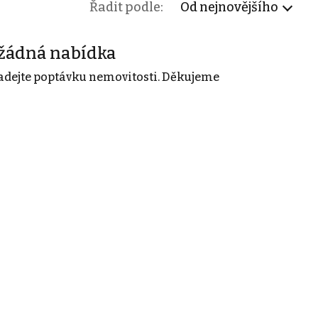
Řadit podle:
Od nejnovějšího
žádná nabídka
adejte poptávku nemovitosti. Děkujeme