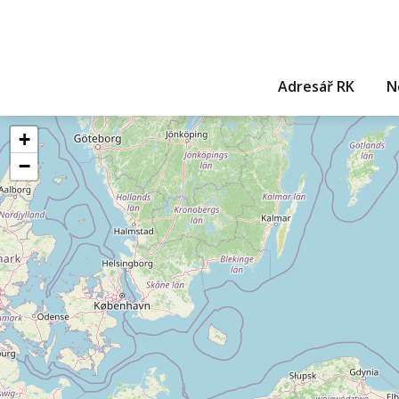
Adresář RK
N
+
−