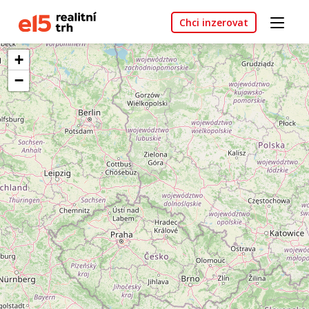
Chci inzerovat
+
−