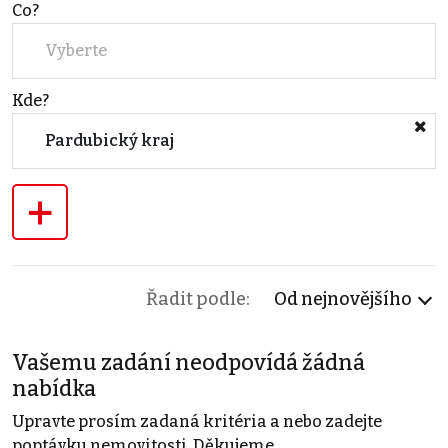
Co?
Vyberte
Kde?
Pardubický kraj
+
Řadit podle:
Od nejnovějšího
Vašemu zadání neodpovídá žádná
nabídka
Upravte prosím zadaná kritéria a nebo zadejte
poptávku nemovitosti. Děkujeme