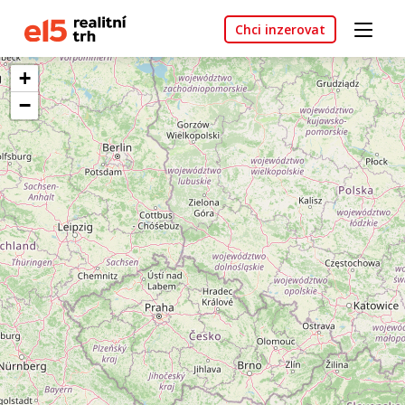
Chci inzerovat
+
−