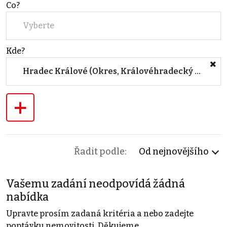
Co?
Vyberte
Kde?
Hradec Králové (Okres, Královéhradecký kraj)
+
Řadit podle:
Od nejnovějšího
Vašemu zadání neodpovídá žádná
nabídka
Upravte prosím zadaná kritéria a nebo zadejte
poptávku nemovitosti. Děkujeme