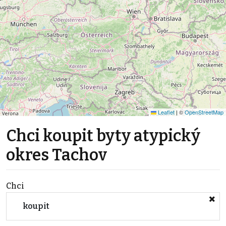
Leaflet
|
©
OpenStreetMap
Chci koupit byty atypický
okres Tachov
Chci
koupit