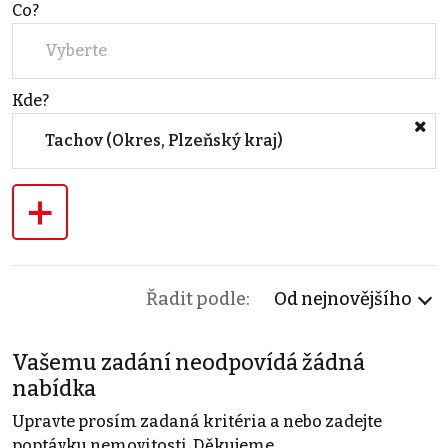
Co?
Vyberte
Kde?
Tachov (Okres, Plzeňský kraj)
+
Řadit podle:
Od nejnovějšího
Vašemu zadání neodpovídá žádná
nabídka
Upravte prosím zadaná kritéria a nebo zadejte
poptávku nemovitosti. Děkujeme