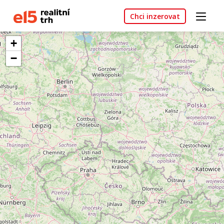
Chci inzerovat
+
−