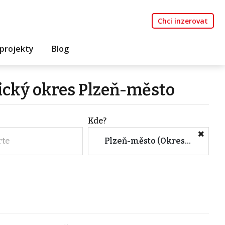
Chci inzerovat
projekty
Blog
pický okres Plzeň-město
Kde?
rte
Plzeň-město (Okres, Plzeňský kraj)