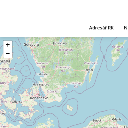
Adresář RK
N
+
−