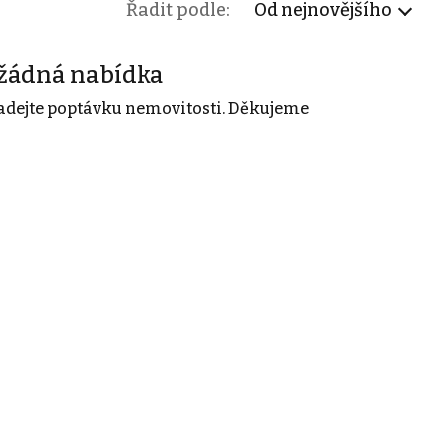
Řadit podle:
Od nejnovějšího
žádná nabídka
adejte poptávku nemovitosti. Děkujeme