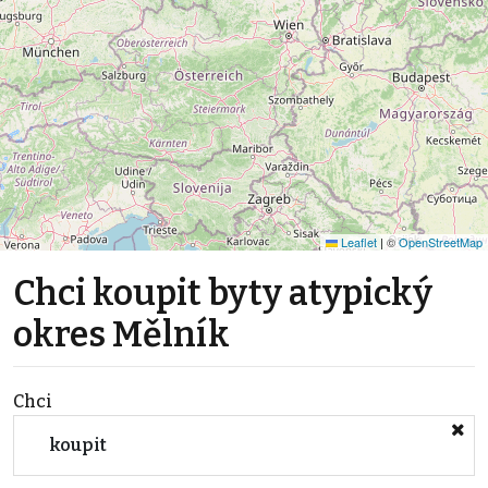
Leaflet
|
©
OpenStreetMap
Chci koupit byty atypický
okres Mělník
Chci
koupit