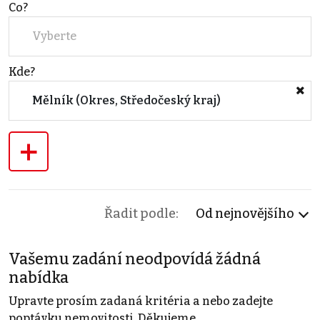
Co?
Vyberte
Kde?
Mělník (Okres, Středočeský kraj)
+
Řadit podle:
Od nejnovějšího
Vašemu zadání neodpovídá žádná
nabídka
Upravte prosím zadaná kritéria a nebo zadejte
poptávku nemovitosti. Děkujeme