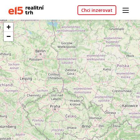
Chci inzerovat
+
−