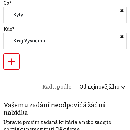
Co?
Byty
Kde?
Kraj Vysočina
+
Řadit podle:
Od nejnovějšího
Vašemu zadání neodpovídá žádná
nabídka
Upravte prosím zadaná kritéria a nebo zadejte
poptávku nemovitosti. Děkujeme