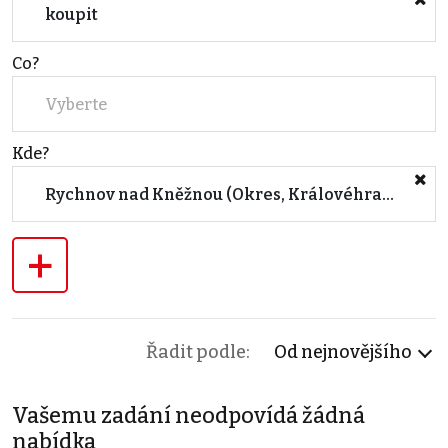
koupit
Co?
Vyberte
Kde?
Rychnov nad Kněžnou (Okres, Královéhradecký kraj)
+
Řadit podle:
Od nejnovějšího
Vašemu zadání neodpovídá žádná
nabídka