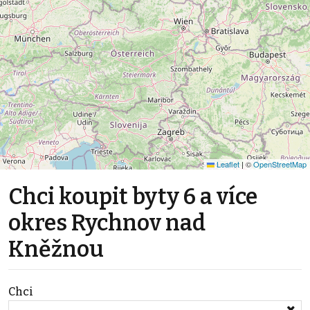
Leaflet
|
©
OpenStreetMap
Chci koupit byty 6 a více
okres Rychnov nad
Kněžnou
Chci