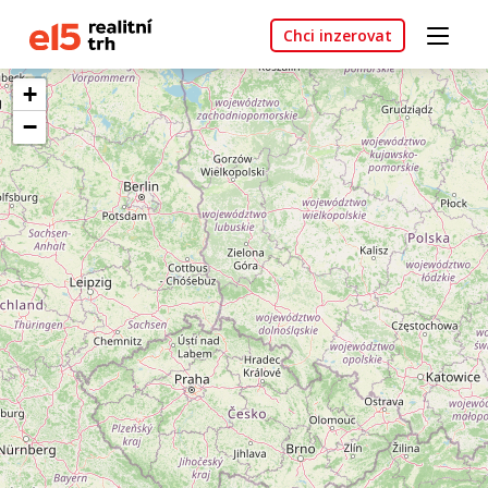
Chci inzerovat
+
−