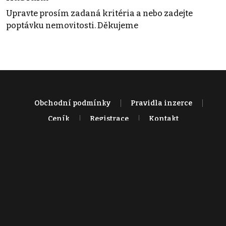
Upravte prosím zadaná kritéria a nebo zadejte
poptávku nemovitosti. Děkujeme
Obchodní podmínky
Pravidla inzerce
Ceník
Registrace
Kontakt
© 2022 - 2026 Copyright CZECH NEWS CENTER a.s. a dodavatelé
obsahu |
Autorská práva k publikovaným materiálům
|
Podmínky pro
užívání služby informační společnosti
|
Informace o zpracování
osobních údajů
|
Cookies
|
Nastavení soukromí
|
Vlastnická
struktura
|
Jednotné kontaktní místo / Single Point of Contact
|
Podat
oznámení