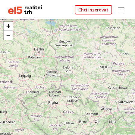
Chci inzerovat
+
−