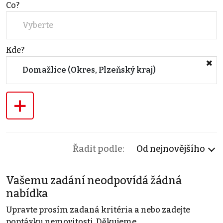
Co?
Vyberte
Kde?
Domažlice (Okres, Plzeňský kraj)
+
Řadit podle:
Od nejnovějšího
Vašemu zadání neodpovídá žádná
nabídka
Upravte prosím zadaná kritéria a nebo zadejte
poptávku nemovitosti. Děkujeme