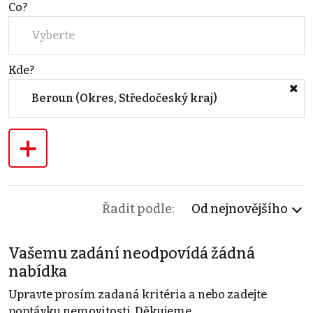
Co?
Vyberte
Kde?
Beroun (Okres, Středočeský kraj)
+
Řadit podle:
Od nejnovějšího
Vašemu zadání neodpovídá žádná
nabídka
Upravte prosím zadaná kritéria a nebo zadejte
poptávku nemovitosti. Děkujeme