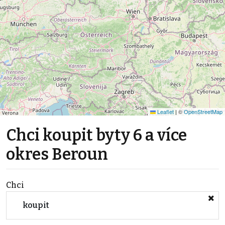
Leaflet
|
©
OpenStreetMap
Chci koupit byty 6 a více
okres Beroun
Chci
koupit