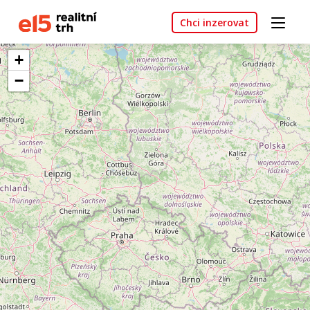
Chci inzerovat
+
−