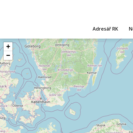
Adresář RK
N
+
−