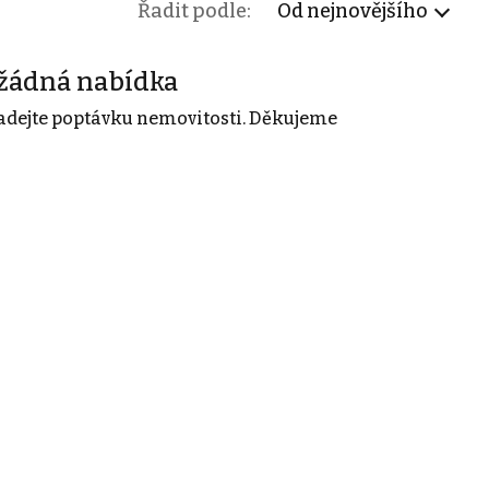
Řadit podle:
Od nejnovějšího
žádná nabídka
adejte poptávku nemovitosti. Děkujeme