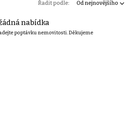
Řadit podle:
Od nejnovějšího
žádná nabídka
adejte poptávku nemovitosti. Děkujeme