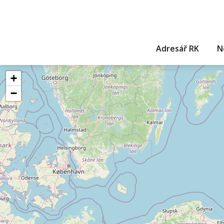
Adresář RK
N
+
−