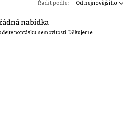
Řadit podle:
Od nejnovějšího
žádná nabídka
adejte poptávku nemovitosti. Děkujeme