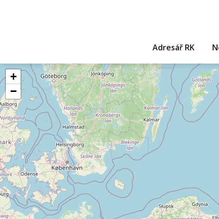
Adresář RK
N
+
−