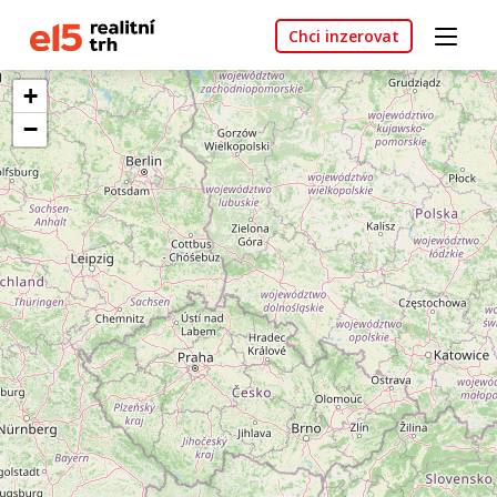
Chci inzerovat
+
−