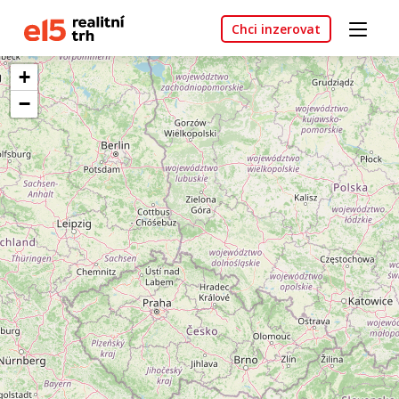
Chci inzerovat
+
−