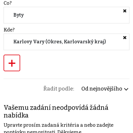
Co?
Byty
Kde?
Karlovy Vary (Okres, Karlovarský kraj)
+
Řadit podle:
Od nejnovějšího
Vašemu zadání neodpovídá žádná
nabídka
Upravte prosím zadaná kritéria a nebo zadejte
poptávku nemovitosti. Děkujeme