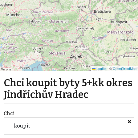
Leaflet
|
©
OpenStreetMap
Chci koupit byty 5+kk okres
Jindřichův Hradec
Chci
koupit