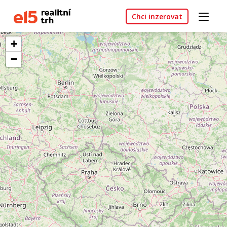
Chci inzerovat
+
−