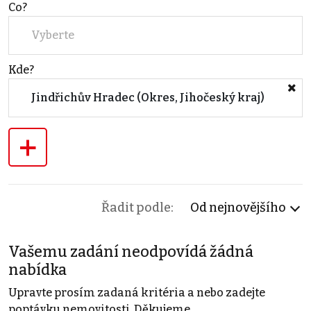
Co?
Vyberte
Kde?
Jindřichův Hradec (Okres, Jihočeský kraj)
+
Řadit podle:
Od nejnovějšího
Vašemu zadání neodpovídá žádná
nabídka
Upravte prosím zadaná kritéria a nebo zadejte
poptávku nemovitosti. Děkujeme