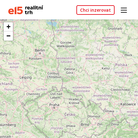
Chci inzerovat
+
−