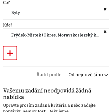
Co?
Byty
Kde?
Frýdek-Místek (Okres, Moravskoslezský kraj)
+
Řadit podle:
Od nejnovějšího
Vašemu zadání neodpovídá žádná
nabídka
Upravte prosím zadaná kritéria a nebo zadejte
poptávku nemovitosti. Děkujeme