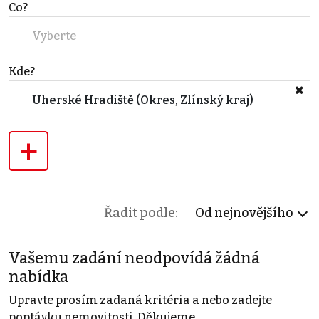
Co?
Vyberte
Kde?
Uherské Hradiště (Okres, Zlínský kraj)
+
Řadit podle:
Od nejnovějšího
Vašemu zadání neodpovídá žádná
nabídka
Upravte prosím zadaná kritéria a nebo zadejte
poptávku nemovitosti. Děkujeme