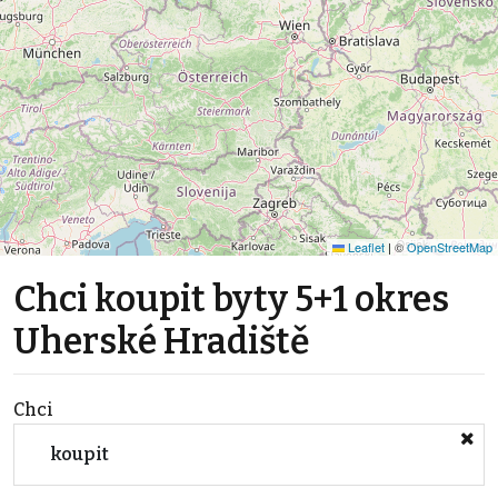
Leaflet
|
©
OpenStreetMap
Chci koupit byty 5+1 okres
Uherské Hradiště
Chci
koupit