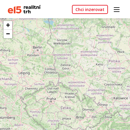
Chci inzerovat
+
−