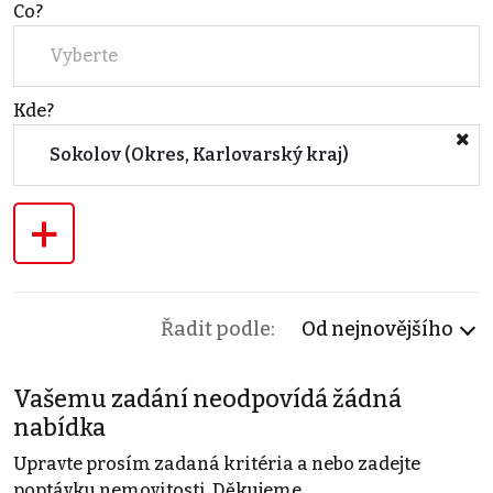
Co?
Vyberte
Kde?
Sokolov (Okres, Karlovarský kraj)
+
Řadit podle:
Od nejnovějšího
Vašemu zadání neodpovídá žádná
nabídka
Upravte prosím zadaná kritéria a nebo zadejte
poptávku nemovitosti. Děkujeme