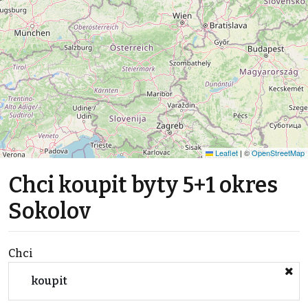
Leaflet
|
©
OpenStreetMap
Chci koupit byty 5+1 okres
Sokolov
Chci
koupit