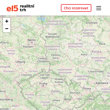
Chci inzerovat
+
−