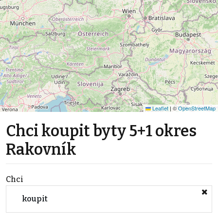
Leaflet
|
©
OpenStreetMap
Chci koupit byty 5+1 okres
Rakovník
Chci
koupit