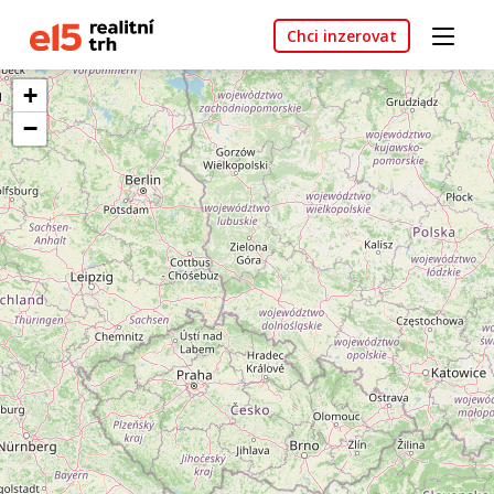
Chci inzerovat
+
−