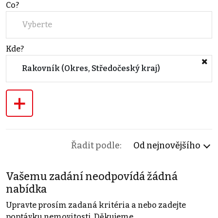
Co?
Vyberte
Kde?
Rakovník (Okres, Středočeský kraj)
+
Řadit podle:
Od nejnovějšího
Vašemu zadání neodpovídá žádná
nabídka
Upravte prosím zadaná kritéria a nebo zadejte
poptávku nemovitosti. Děkujeme